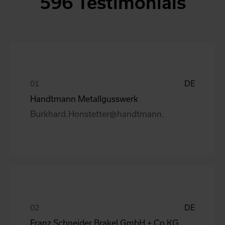
596 Testimonials
DE
Handtmann Metallgusswerk
Burkhard.Honstetter@handtmann.
DE
Franz Schneider Brakel GmbH + Co KG