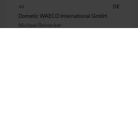
DE
Dometic WAECO International GmbH
Michael Reinecker
DE
BHS tabletop AG
Eimert Jürgen