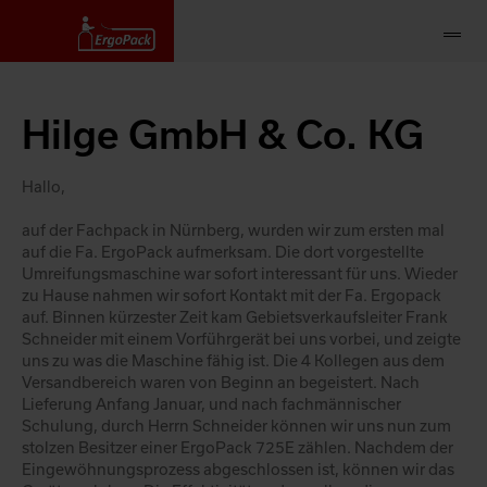
Hilge GmbH & Co. KG
Hallo,
auf der Fachpack in Nürnberg, wurden wir zum ersten mal
auf die Fa. ErgoPack aufmerksam. Die dort vorgestellte
Umreifungsmaschine war sofort interessant für uns. Wieder
zu Hause nahmen wir sofort Kontakt mit der Fa. Ergopack
auf. Binnen kürzester Zeit kam Gebietsverkaufsleiter Frank
Schneider mit einem Vorführgerät bei uns vorbei, und zeigte
uns zu was die Maschine fähig ist. Die 4 Kollegen aus dem
Versandbereich waren von Beginn an begeistert. Nach
Lieferung Anfang Januar, und nach fachmännischer
Schulung, durch Herrn Schneider können wir uns nun zum
stolzen Besitzer einer ErgoPack 725E zählen. Nachdem der
Eingewöhnungsprozess abgeschlossen ist, können wir das