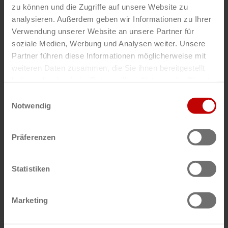
zu können und die Zugriffe auf unsere Website zu
analysieren. Außerdem geben wir Informationen zu Ihrer
DE
Verwendung unserer Website an unsere Partner für
Knorr-Bremse
soziale Medien, Werbung und Analysen weiter. Unsere
Partner führen diese Informationen möglicherweise mit
Lutz Turetzki
weiteren Daten zusammen, die Sie ihnen bereitgestellt
haben oder die sie im Rahmen Ihrer Nutzung der Dienste
gesammelt haben.
Einwilligungsauswahl
Notwendig
Präferenzen
DE
Stahl CraneSystems GmbH
Statistiken
Christian Trostel
Marketing