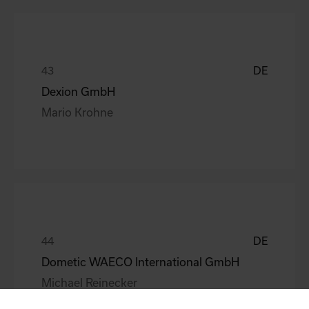
DE
Dexion GmbH
Mario Krohne
DE
Dometic WAECO International GmbH
Michael Reinecker