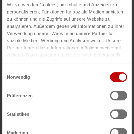
Wir verwenden Cookies, um Inhalte und Anzeigen zu
personalisieren, Funktionen für soziale Medien anbieten
zu können und die Zugriffe auf unsere Website zu
analysieren. Außerdem geben wir Informationen zu Ihrer
Verwendung unserer Website an unsere Partner für
soziale Medien, Werbung und Analysen weiter. Unsere
DE
Partner führen diese Informationen möglicherweise mit
Knorr-Bremse
weiteren Daten zusammen, die Sie ihnen bereitgestellt
haben oder die sie im Rahmen Ihrer Nutzung der Dienste
Lutz Turetzki
gesammelt haben.
Einwilligungsauswahl
Notwendig
Präferenzen
Statistiken
DE
Stahl CraneSystems GmbH
Marketing