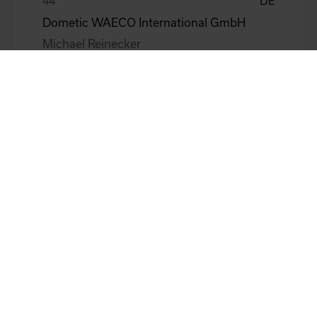
DE
Dometic WAECO International GmbH
Michael Reinecker
DE
BHS tabletop AG
Eimert Jürgen