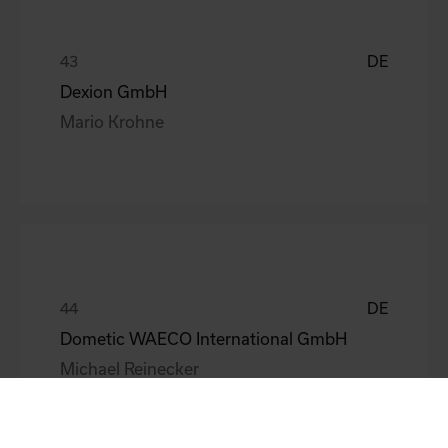
DE
Dexion GmbH
Mario Krohne
DE
Dometic WAECO International GmbH
Michael Reinecker