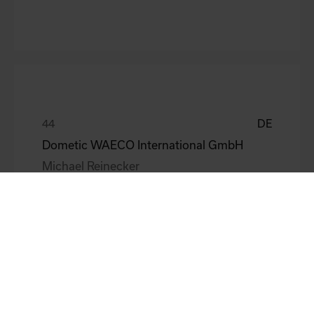
DE
Dometic WAECO International GmbH
Michael Reinecker
DE