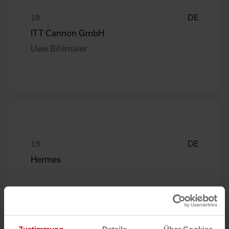
DE
ITT Cannon GmbH
Uwe Bihlmaier
DE
Hermes
Zustimmung
Details
Über Cookies