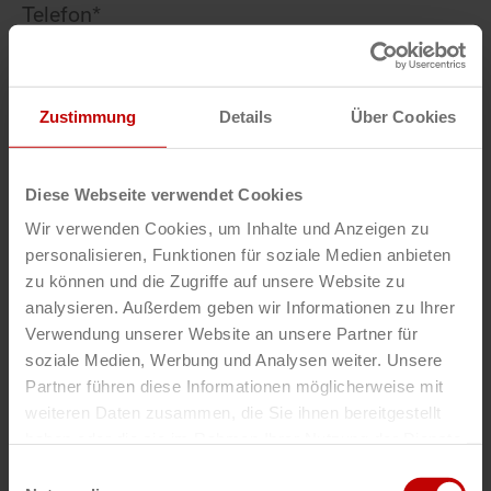
Telefon
*
Stellenbezeichnung
*
Zustimmung
Details
Über Cookies
Nachricht
*
Diese Webseite verwendet Cookies
Wir verwenden Cookies, um Inhalte und Anzeigen zu
personalisieren, Funktionen für soziale Medien anbieten
zu können und die Zugriffe auf unsere Website zu
analysieren. Außerdem geben wir Informationen zu Ihrer
Verwendung unserer Website an unsere Partner für
Upload
Ihre Bewerbungsunterlagen
soziale Medien, Werbung und Analysen weiter. Unsere
Partner führen diese Informationen möglicherweise mit
max. 20 MB
.jpg,.jpeg,.gif,.png,.pdf,.doc,.docx,.xls,.xlsx,.ppt,.pptx
weiteren Daten zusammen, die Sie ihnen bereitgestellt
haben oder die sie im Rahmen Ihrer Nutzung der Dienste
EINREICHEN
gesammelt haben.
Einwilligungsauswahl