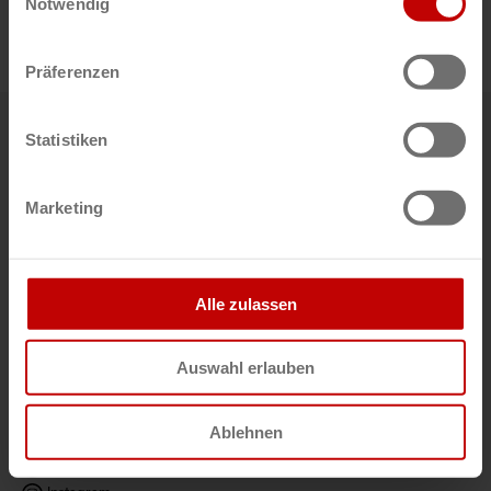
Notwendig
Präferenzen
Statistiken
Über uns
Marketing
Lernen Sie die
Geschichte
, die
Philosophie
und
das Team
von ErgoPack
kennen.
Alle zulassen
Hier klicken zum
Wiki
Alles Wissenswerte über und von ErgoPack.
Auswahl erlauben
Social
Ablehnen
Facebook